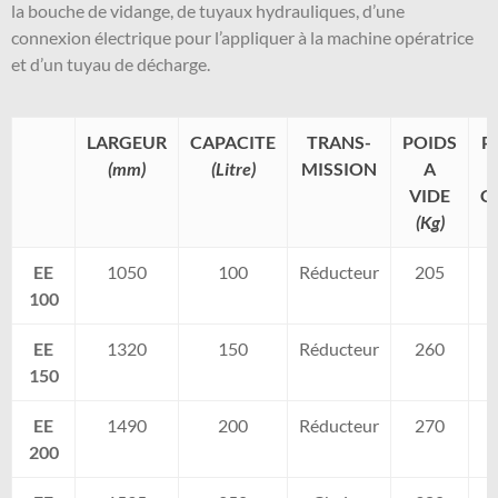
la bouche de vidange, de tuyaux hydrauliques, d’une
connexion électrique pour l’appliquer à la machine opératrice
et d’un tuyau de décharge.
LARGEUR
CAPACITE
TRANS-
POIDS
P
(mm)
(Litre)
MISSION
A
P
VIDE
C
(Kg)
EE
1050
100
Réducteur
205
100
EE
1320
150
Réducteur
260
150
EE
1490
200
Réducteur
270
200