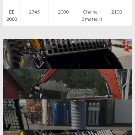
EE
2745
2000
Chaine +
2100
2000
2 moteurs