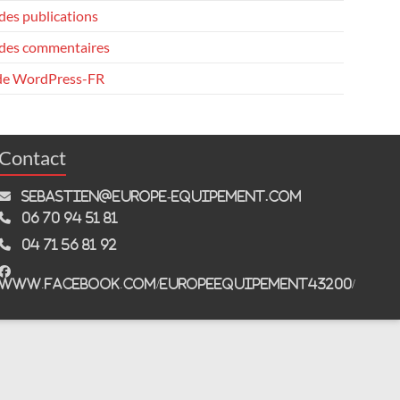
des publications
 des commentaires
 de WordPress-FR
Contact
sebastien@europe-equipement.com
06 70 94 51 81
04 71 56 81 92
www.facebook.com/EuropeEquipement43200/